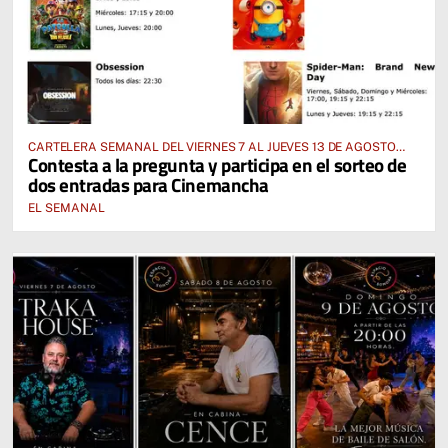
CARTELERA SEMANAL DEL VIERNES 7 AL JUEVES 13 DE AGOSTO
Contesta a la pregunta y participa en el sorteo de
2026
dos entradas para Cinemancha
EL SEMANAL