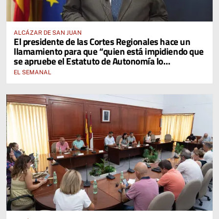
ALCÁZAR DE SAN JUAN
El presidente de las Cortes Regionales hace un
llamamiento para que “quien está impidiendo que
se apruebe el Estatuto de Autonomía lo
reconsidere”
EL SEMANAL