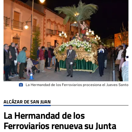
photo_camera
La Hermandad de los Ferroviarios procesiona el Jueves Santo
ALCÁZAR DE SAN JUAN
La Hermandad de los
Ferroviarios renueva su Junta