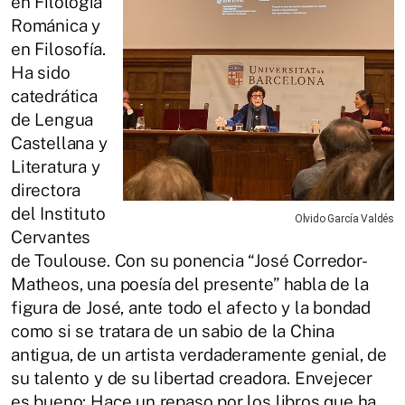
en Filología
Románica y
en Filosofía.
Ha sido
catedrática
de Lengua
Castellana y
Literatura y
directora
del Instituto
Olvido García Valdés
Cervantes
de Toulouse. Con su ponencia “José Corredor-
Matheos, una poesía del presente” habla de la
figura de José, ante todo el afecto y la bondad
como si se tratara de un sabio de la China
antigua, de un artista verdaderamente genial, de
su talento y de su libertad creadora. Envejecer
es bueno: Hace un repaso por los libros que ha