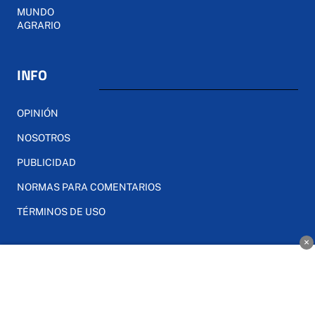
MUNDO
AGRARIO
INFO
OPINIÓN
NOSOTROS
PUBLICIDAD
NORMAS PARA COMENTARIOS
TÉRMINOS DE USO
×
elsemanaldelamancha.com
|
Términos de uso
|
Protección
de datos
© 2023 | Todos los derechos reservados