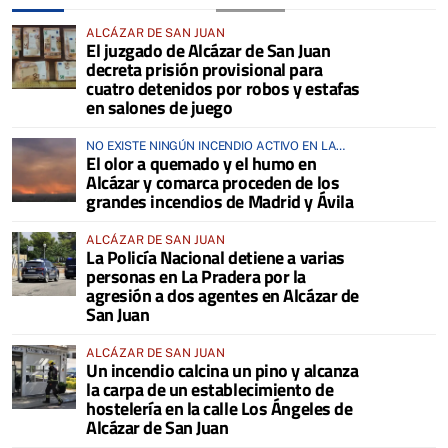
ALCÁZAR DE SAN JUAN
El juzgado de Alcázar de San Juan
decreta prisión provisional para
cuatro detenidos por robos y estafas
en salones de juego
NO EXISTE NINGÚN INCENDIO ACTIVO EN LA
El olor a quemado y el humo en
COMARCA
Alcázar y comarca proceden de los
grandes incendios de Madrid y Ávila
ALCÁZAR DE SAN JUAN
La Policía Nacional detiene a varias
personas en La Pradera por la
agresión a dos agentes en Alcázar de
San Juan
ALCÁZAR DE SAN JUAN
Un incendio calcina un pino y alcanza
la carpa de un establecimiento de
hostelería en la calle Los Ángeles de
Alcázar de San Juan