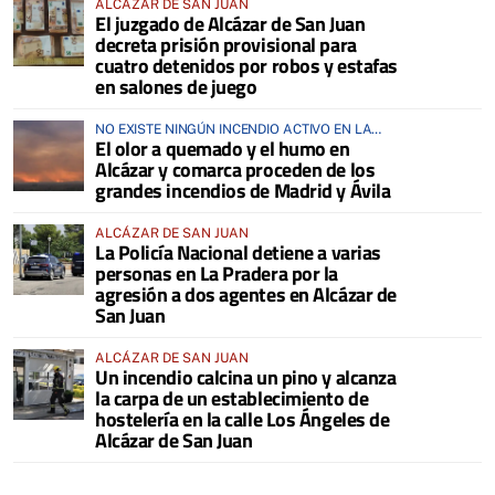
ALCÁZAR DE SAN JUAN
El juzgado de Alcázar de San Juan
decreta prisión provisional para
cuatro detenidos por robos y estafas
en salones de juego
NO EXISTE NINGÚN INCENDIO ACTIVO EN LA
El olor a quemado y el humo en
COMARCA
Alcázar y comarca proceden de los
grandes incendios de Madrid y Ávila
ALCÁZAR DE SAN JUAN
La Policía Nacional detiene a varias
personas en La Pradera por la
agresión a dos agentes en Alcázar de
San Juan
ALCÁZAR DE SAN JUAN
Un incendio calcina un pino y alcanza
la carpa de un establecimiento de
hostelería en la calle Los Ángeles de
Alcázar de San Juan