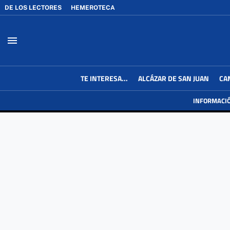
DE LOS LECTORES
HEMEROTECA
menu
TE INTERESA...
ALCÁZAR DE SAN JUAN
CA
INFORMACI