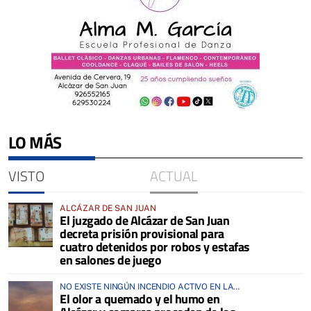
LO MÁS
VISTO
ACTUAL
ALCÁZAR DE SAN JUAN
El juzgado de Alcázar de San Juan
decreta prisión provisional para
cuatro detenidos por robos y estafas
en salones de juego
NO EXISTE NINGÚN INCENDIO ACTIVO EN LA
El olor a quemado y el humo en
COMARCA