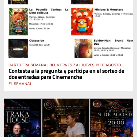
CARTELERA SEMANAL DEL VIERNES 7 AL JUEVES 13 DE AGOSTO
Contesta a la pregunta y participa en el sorteo de
2026
dos entradas para Cinemancha
EL SEMANAL