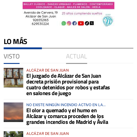
LO MÁS
VISTO
ACTUAL
ALCÁZAR DE SAN JUAN
El juzgado de Alcázar de San Juan
decreta prisión provisional para
cuatro detenidos por robos y estafas
en salones de juego
NO EXISTE NINGÚN INCENDIO ACTIVO EN LA
El olor a quemado y el humo en
COMARCA
Alcázar y comarca proceden de los
grandes incendios de Madrid y Ávila
ALCÁZAR DE SAN JUAN