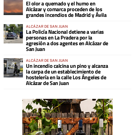
El olor a quemado y el humo en
COMARCA
Alcázar y comarca proceden de los
grandes incendios de Madrid y Ávila
ALCÁZAR DE SAN JUAN
La Policía Nacional detiene a varias
personas en La Pradera por la
agresión a dos agentes en Alcázar de
San Juan
ALCÁZAR DE SAN JUAN
Un incendio calcina un pino y alcanza
la carpa de un establecimiento de
hostelería en la calle Los Ángeles de
Alcázar de San Juan