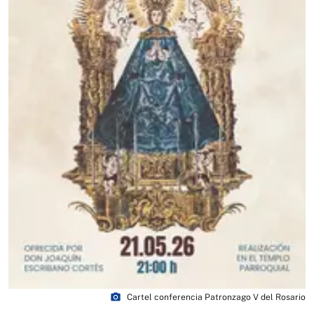
photo_camera
Cartel conferencia Patronzago V del Rosario