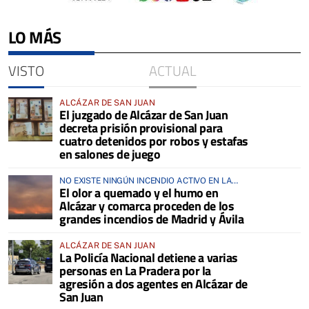
LO MÁS
VISTO
ACTUAL
ALCÁZAR DE SAN JUAN
El juzgado de Alcázar de San Juan
decreta prisión provisional para
cuatro detenidos por robos y estafas
en salones de juego
NO EXISTE NINGÚN INCENDIO ACTIVO EN LA
El olor a quemado y el humo en
COMARCA
Alcázar y comarca proceden de los
grandes incendios de Madrid y Ávila
ALCÁZAR DE SAN JUAN
La Policía Nacional detiene a varias
personas en La Pradera por la
agresión a dos agentes en Alcázar de
San Juan