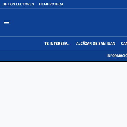
DE LOS LECTORES
HEMEROTECA
menu
TE INTERESA...
ALCÁZAR DE SAN JUAN
CA
INFORMACI