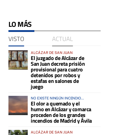
LO MÁS
VISTO
ACTUAL
ALCÁZAR DE SAN JUAN
El juzgado de Alcázar de
San Juan decreta prisión
provisional para cuatro
detenidos por robos y
estafas en salones de
juego
NO EXISTE NINGÚN INCENDIO
El olor a quemado y el
ACTIVO EN LA COMARCA
humo en Alcázar y comarca
proceden de los grandes
incendios de Madrid y Ávila
ALCÁZAR DE SAN JUAN