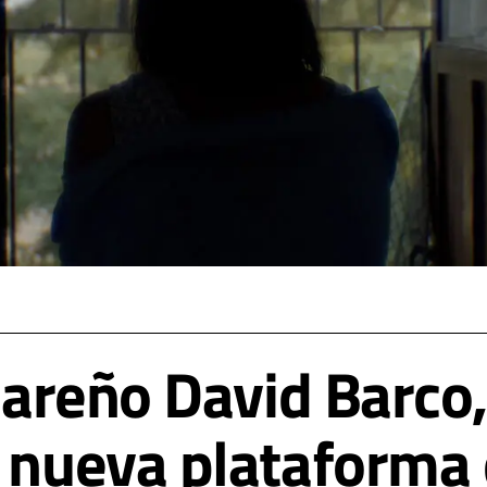
azareño David Barco,
a nueva plataforma 