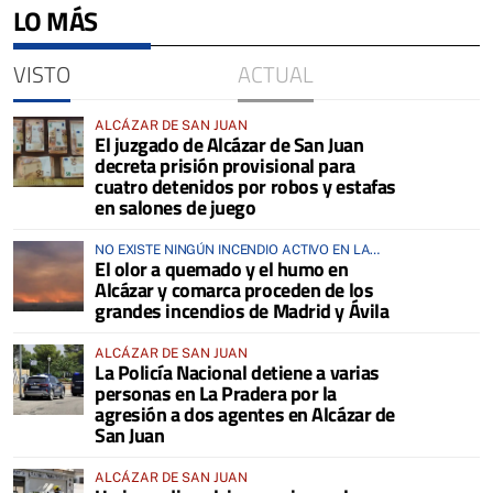
LO MÁS
VISTO
ACTUAL
ALCÁZAR DE SAN JUAN
El juzgado de Alcázar de San Juan
decreta prisión provisional para
cuatro detenidos por robos y estafas
en salones de juego
NO EXISTE NINGÚN INCENDIO ACTIVO EN LA
El olor a quemado y el humo en
COMARCA
Alcázar y comarca proceden de los
grandes incendios de Madrid y Ávila
ALCÁZAR DE SAN JUAN
La Policía Nacional detiene a varias
personas en La Pradera por la
agresión a dos agentes en Alcázar de
San Juan
ALCÁZAR DE SAN JUAN