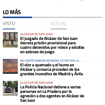
LO MÁS
VISTO
ACTUAL
ALCÁZAR DE SAN JUAN
El juzgado de Alcázar de San Juan
decreta prisión provisional para
cuatro detenidos por robos y estafas
en salones de juego
NO EXISTE NINGÚN INCENDIO ACTIVO EN LA
El olor a quemado y el humo en
COMARCA
Alcázar y comarca proceden de los
grandes incendios de Madrid y Ávila
ALCÁZAR DE SAN JUAN
La Policía Nacional detiene a varias
personas en La Pradera por la
agresión a dos agentes en Alcázar de
San Juan