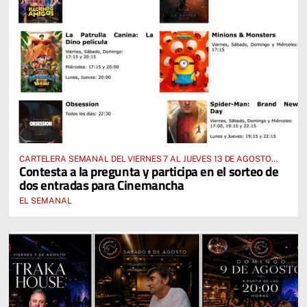
CARTELERA SEMANAL DEL VIERNES 7 AL JUEVES 13 DE AGOSTO
Contesta a la pregunta y participa en el sorteo de
2026
dos entradas para Cinemancha
EL SEMANAL