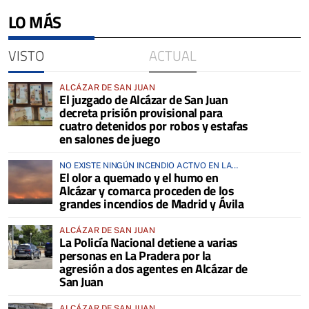
LO MÁS
VISTO
ACTUAL
ALCÁZAR DE SAN JUAN
El juzgado de Alcázar de San Juan
decreta prisión provisional para
cuatro detenidos por robos y estafas
en salones de juego
NO EXISTE NINGÚN INCENDIO ACTIVO EN LA
El olor a quemado y el humo en
COMARCA
Alcázar y comarca proceden de los
grandes incendios de Madrid y Ávila
ALCÁZAR DE SAN JUAN
La Policía Nacional detiene a varias
personas en La Pradera por la
agresión a dos agentes en Alcázar de
San Juan
ALCÁZAR DE SAN JUAN