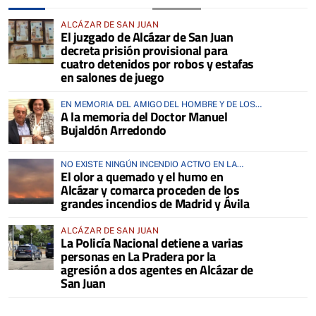
ALCÁZAR DE SAN JUAN
El juzgado de Alcázar de San Juan
decreta prisión provisional para
cuatro detenidos por robos y estafas
en salones de juego
EN MEMORIA DEL AMIGO DEL HOMBRE Y DE LOS
A la memoria del Doctor Manuel
ANIMALES
Bujaldón Arredondo
NO EXISTE NINGÚN INCENDIO ACTIVO EN LA
El olor a quemado y el humo en
COMARCA
Alcázar y comarca proceden de los
grandes incendios de Madrid y Ávila
ALCÁZAR DE SAN JUAN
La Policía Nacional detiene a varias
personas en La Pradera por la
agresión a dos agentes en Alcázar de
San Juan