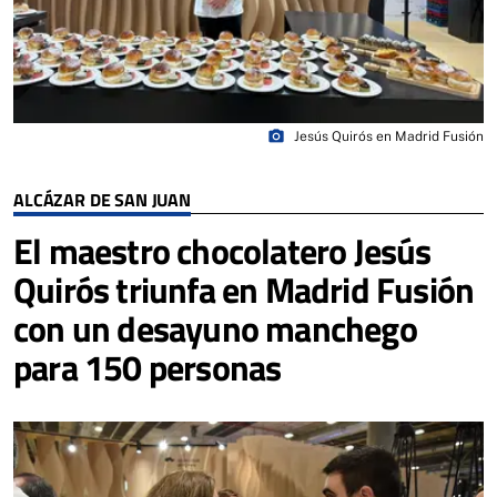
photo_camera
Jesús Quirós en Madrid Fusión
ALCÁZAR DE SAN JUAN
El maestro chocolatero Jesús
Quirós triunfa en Madrid Fusión
con un desayuno manchego
para 150 personas