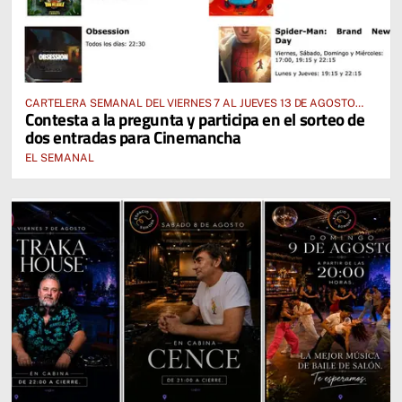
CARTELERA SEMANAL DEL VIERNES 7 AL JUEVES 13 DE AGOSTO
Contesta a la pregunta y participa en el sorteo de
2026
dos entradas para Cinemancha
EL SEMANAL