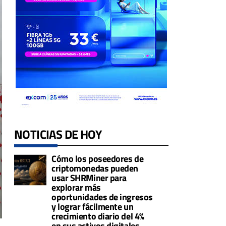
NOTICIAS DE HOY
Cómo los poseedores de
criptomonedas pueden
usar SHRMiner para
explorar más
oportunidades de ingresos
y lograr fácilmente un
crecimiento diario del 4%
en sus activos digitales