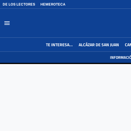
DE LOS LECTORES
HEMEROTECA
menu
TE INTERESA...
ALCÁZAR DE SAN JUAN
CA
INFORMACI