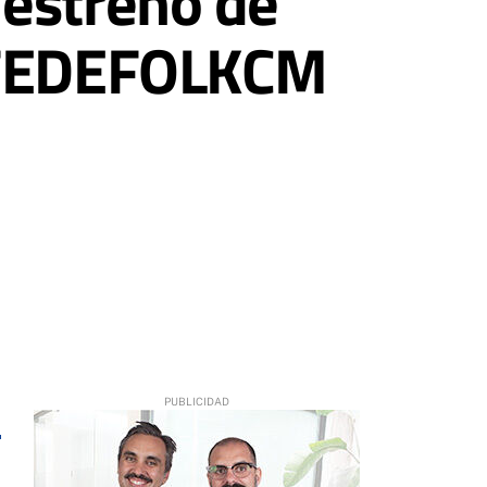
 estreno de
n FEDEFOLKCM