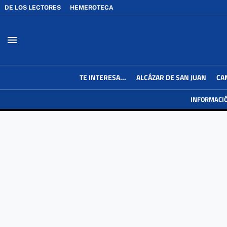
DE LOS LECTORES
HEMEROTECA
menu
TE INTERESA...
ALCÁZAR DE SAN JUAN
CA
INFORMACI