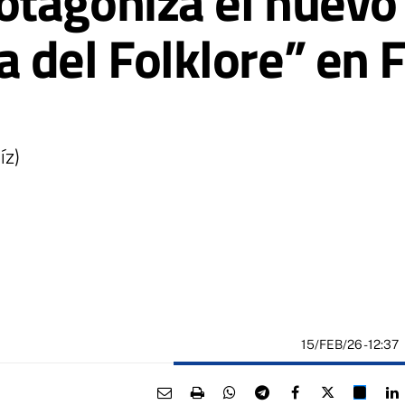
tagoniza el nuevo
a del Folklore” e
íz)
15/FEB/26
- 12:37