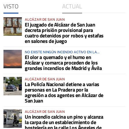
VISTO
ACTUAL
ALCÁZAR DE SAN JUAN
El juzgado de Alcázar de San Juan
decreta prisión provisional para
cuatro detenidos por robos y estafas
en salones de juego
NO EXISTE NINGÚN INCENDIO ACTIVO EN LA
El olor a quemado y el humo en
COMARCA
Alcázar y comarca proceden de los
grandes incendios de Madrid y Ávila
ALCÁZAR DE SAN JUAN
La Policía Nacional detiene a varias
personas en La Pradera por la
agresión a dos agentes en Alcázar de
San Juan
ALCÁZAR DE SAN JUAN
Un incendio calcina un pino y alcanza
la carpa de un establecimiento de
hostelería en la calle Los Ángeles de