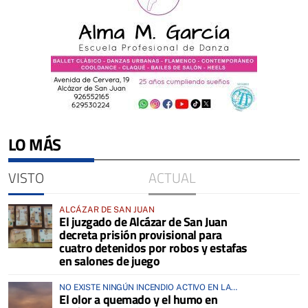
LO MÁS
VISTO
ACTUAL
ALCÁZAR DE SAN JUAN
El juzgado de Alcázar de San Juan
decreta prisión provisional para
cuatro detenidos por robos y estafas
en salones de juego
NO EXISTE NINGÚN INCENDIO ACTIVO EN LA
El olor a quemado y el humo en
COMARCA