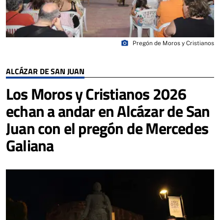
photo_camera
Pregón de Moros y Cristianos
ALCÁZAR DE SAN JUAN
Los Moros y Cristianos 2026
echan a andar en Alcázar de San
Juan con el pregón de Mercedes
Galiana