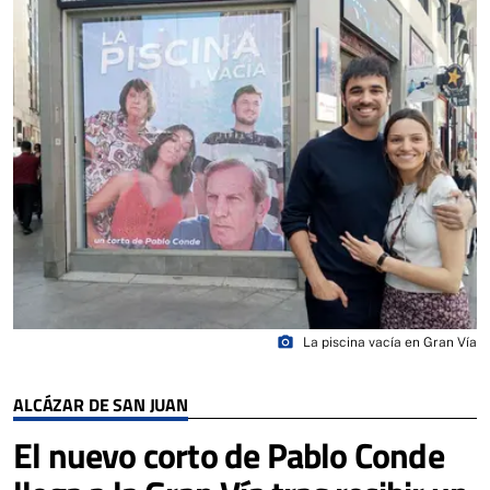
photo_camera
La piscina vacía en Gran Vía
ALCÁZAR DE SAN JUAN
El nuevo corto de Pablo Conde