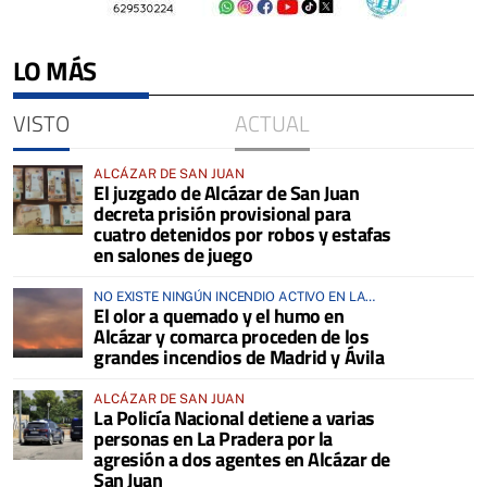
LO MÁS
VISTO
ACTUAL
ALCÁZAR DE SAN JUAN
El juzgado de Alcázar de San Juan
decreta prisión provisional para
cuatro detenidos por robos y estafas
en salones de juego
NO EXISTE NINGÚN INCENDIO ACTIVO EN LA
El olor a quemado y el humo en
COMARCA
Alcázar y comarca proceden de los
grandes incendios de Madrid y Ávila
ALCÁZAR DE SAN JUAN
La Policía Nacional detiene a varias
personas en La Pradera por la
agresión a dos agentes en Alcázar de
San Juan