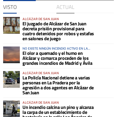
VISTO
ACTUAL
ALCÁZAR DE SAN JUAN
El juzgado de Alcázar de San Juan
decreta prisión provisional para
cuatro detenidos por robos y estafas
en salones de juego
NO EXISTE NINGÚN INCENDIO ACTIVO EN LA
El olor a quemado y el humo en
COMARCA
Alcázar y comarca proceden de los
grandes incendios de Madrid y Ávila
ALCÁZAR DE SAN JUAN
La Policía Nacional detiene a varias
personas en La Pradera por la
agresión a dos agentes en Alcázar de
San Juan
ALCÁZAR DE SAN JUAN
Un incendio calcina un pino y alcanza
la carpa de un establecimiento de