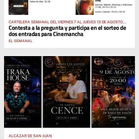
CARTELERA SEMANAL DEL VIERNES 7 AL JUEVES 13 DE AGOSTO
Contesta a la pregunta y participa en el sorteo de
2026
dos entradas para Cinemancha
EL SEMANAL
ALCÁZAR DE SAN JUAN