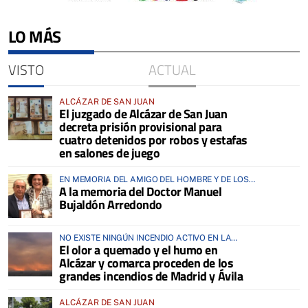
LO MÁS
VISTO
ACTUAL
ALCÁZAR DE SAN JUAN
El juzgado de Alcázar de San Juan
decreta prisión provisional para
cuatro detenidos por robos y estafas
en salones de juego
EN MEMORIA DEL AMIGO DEL HOMBRE Y DE LOS
A la memoria del Doctor Manuel
ANIMALES
Bujaldón Arredondo
NO EXISTE NINGÚN INCENDIO ACTIVO EN LA
El olor a quemado y el humo en
COMARCA
Alcázar y comarca proceden de los
grandes incendios de Madrid y Ávila
ALCÁZAR DE SAN JUAN