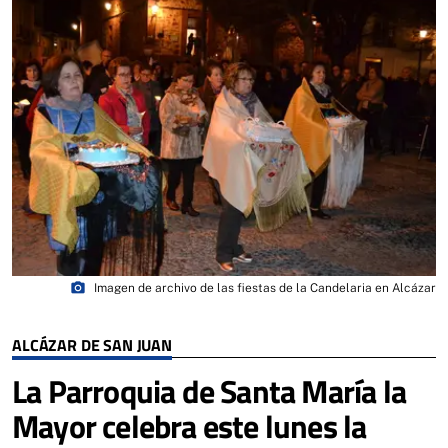
photo_camera
Imagen de archivo de las fiestas de la Candelaria en Alcázar
ALCÁZAR DE SAN JUAN
La Parroquia de Santa María la
Mayor celebra este lunes la