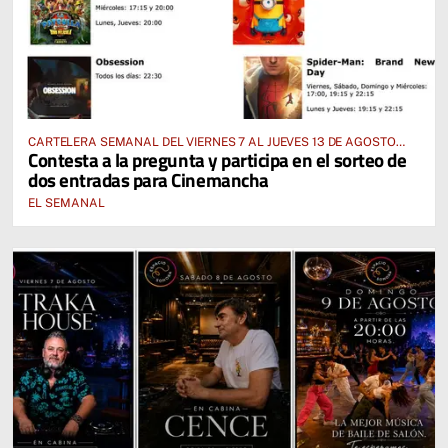
CARTELERA SEMANAL DEL VIERNES 7 AL JUEVES 13 DE AGOSTO
Contesta a la pregunta y participa en el sorteo de
2026
dos entradas para Cinemancha
EL SEMANAL