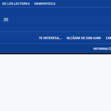
DE LOS LECTORES
HEMEROTECA
menu
TE INTERESA...
ALCÁZAR DE SAN JUAN
CA
INFORMACI