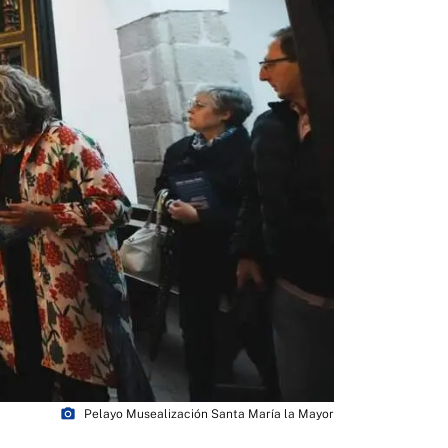
photo_camera
Pelayo Musealización Santa María la Mayor