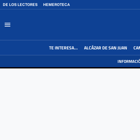
DE LOS LECTORES
HEMEROTECA
menu
TE INTERESA...
ALCÁZAR DE SAN JUAN
CA
INFORMACI