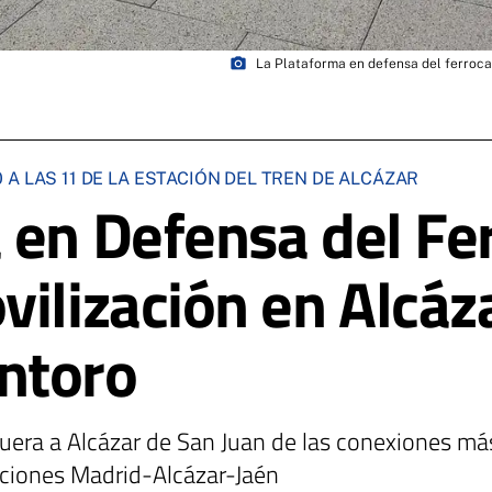
photo_camera
La Plataforma en defensa del ferrocar
A LAS 11 DE LA ESTACIÓN DEL TREN DE ALCÁZAR
 en Defensa del Fer
ilización en Alcáza
ntoro
 fuera a Alcázar de San Juan de las conexiones má
aciones Madrid-Alcázar-Jaén