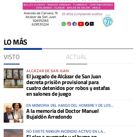
LO MÁS
VISTO
ACTUAL
ALCÁZAR DE SAN JUAN
El juzgado de Alcázar de San Juan
decreta prisión provisional para
cuatro detenidos por robos y estafas
en salones de juego
EN MEMORIA DEL AMIGO DEL HOMBRE Y DE LOS
A la memoria del Doctor Manuel
ANIMALES
Bujaldón Arredondo
NO EXISTE NINGÚN INCENDIO ACTIVO EN LA
El olor a quemado y el humo en
COMARCA