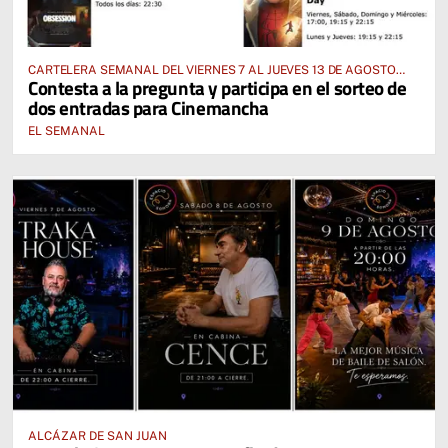
CARTELERA SEMANAL DEL VIERNES 7 AL JUEVES 13 DE AGOSTO
Contesta a la pregunta y participa en el sorteo de
2026
dos entradas para Cinemancha
EL SEMANAL
ALCÁZAR DE SAN JUAN