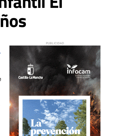
nfantil El
años
6
e
s