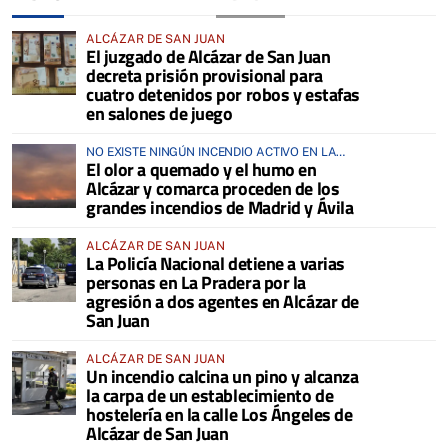
ALCÁZAR DE SAN JUAN
El juzgado de Alcázar de San Juan
decreta prisión provisional para
cuatro detenidos por robos y estafas
en salones de juego
NO EXISTE NINGÚN INCENDIO ACTIVO EN LA
El olor a quemado y el humo en
COMARCA
Alcázar y comarca proceden de los
grandes incendios de Madrid y Ávila
ALCÁZAR DE SAN JUAN
La Policía Nacional detiene a varias
personas en La Pradera por la
agresión a dos agentes en Alcázar de
San Juan
ALCÁZAR DE SAN JUAN
Un incendio calcina un pino y alcanza
la carpa de un establecimiento de
hostelería en la calle Los Ángeles de
Alcázar de San Juan