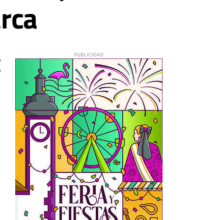
arca
0
a