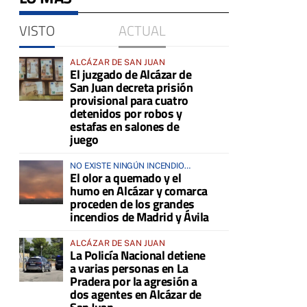
VISTO
ACTUAL
ALCÁZAR DE SAN JUAN
El juzgado de Alcázar de
San Juan decreta prisión
provisional para cuatro
detenidos por robos y
estafas en salones de
juego
NO EXISTE NINGÚN INCENDIO
El olor a quemado y el
ACTIVO EN LA COMARCA
humo en Alcázar y comarca
proceden de los grandes
incendios de Madrid y Ávila
ALCÁZAR DE SAN JUAN
La Policía Nacional detiene
a varias personas en La
Pradera por la agresión a
dos agentes en Alcázar de