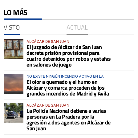
LO MÁS
VISTO
ACTUAL
ALCÁZAR DE SAN JUAN
El juzgado de Alcázar de San Juan
decreta prisión provisional para
cuatro detenidos por robos y estafas
en salones de juego
NO EXISTE NINGÚN INCENDIO ACTIVO EN LA
El olor a quemado y el humo en
COMARCA
Alcázar y comarca proceden de los
grandes incendios de Madrid y Ávila
ALCÁZAR DE SAN JUAN
La Policía Nacional detiene a varias
personas en La Pradera por la
agresión a dos agentes en Alcázar de
San Juan