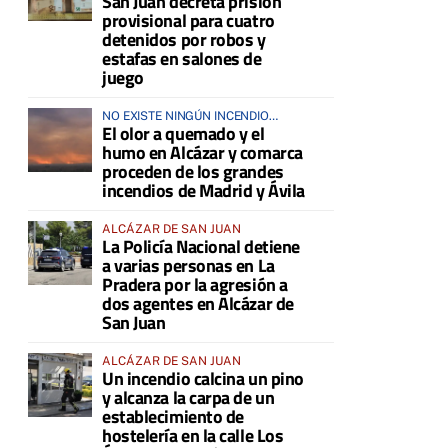
San Juan decreta prisión
provisional para cuatro
detenidos por robos y
estafas en salones de
juego
NO EXISTE NINGÚN INCENDIO
El olor a quemado y el
ACTIVO EN LA COMARCA
humo en Alcázar y comarca
proceden de los grandes
incendios de Madrid y Ávila
ALCÁZAR DE SAN JUAN
La Policía Nacional detiene
a varias personas en La
Pradera por la agresión a
dos agentes en Alcázar de
San Juan
ALCÁZAR DE SAN JUAN
Un incendio calcina un pino
y alcanza la carpa de un
establecimiento de
hostelería en la calle Los