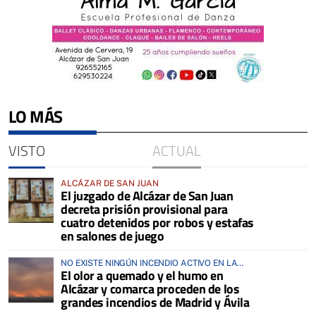
LO MÁS
VISTO
ACTUAL
ALCÁZAR DE SAN JUAN
El juzgado de Alcázar de San Juan
decreta prisión provisional para
cuatro detenidos por robos y estafas
en salones de juego
NO EXISTE NINGÚN INCENDIO ACTIVO EN LA
El olor a quemado y el humo en
COMARCA
Alcázar y comarca proceden de los
grandes incendios de Madrid y Ávila