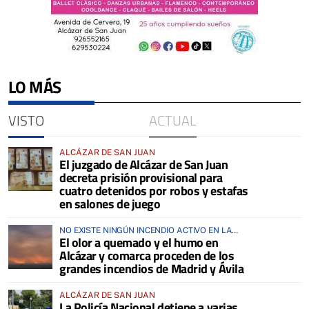
LO MÁS
VISTO
ACTUAL
ALCÁZAR DE SAN JUAN
El juzgado de Alcázar de San Juan
decreta prisión provisional para
cuatro detenidos por robos y estafas
en salones de juego
NO EXISTE NINGÚN INCENDIO ACTIVO EN LA
El olor a quemado y el humo en
COMARCA
Alcázar y comarca proceden de los
grandes incendios de Madrid y Ávila
ALCÁZAR DE SAN JUAN
La Policía Nacional detiene a varias