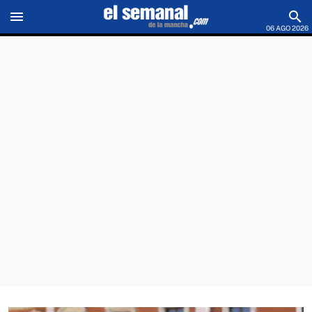
menu
search
06 AGO 2026