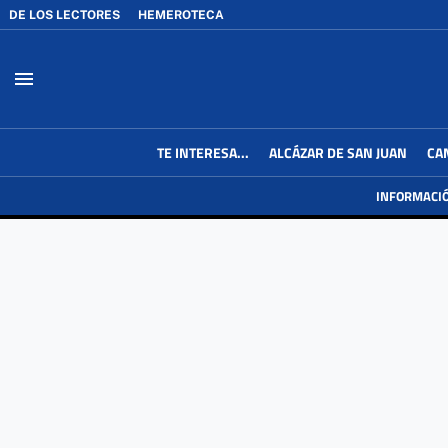
DE LOS LECTORES
HEMEROTECA
menu
TE INTERESA...
ALCÁZAR DE SAN JUAN
CA
INFORMACI