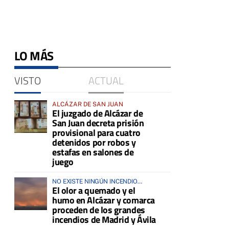
LO MÁS
VISTO
ACTUAL
ALCÁZAR DE SAN JUAN
El juzgado de Alcázar de
San Juan decreta prisión
provisional para cuatro
detenidos por robos y
estafas en salones de
juego
NO EXISTE NINGÚN INCENDIO
El olor a quemado y el
ACTIVO EN LA COMARCA
humo en Alcázar y comarca
proceden de los grandes
incendios de Madrid y Ávila