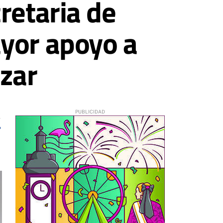
retaria de
yor apoyo a
ázar
4