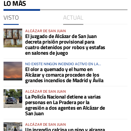
LO MÁS
VISTO
ACTUAL
ALCÁZAR DE SAN JUAN
El juzgado de Alcázar de San Juan
decreta prisión provisional para
cuatro detenidos por robos y estafas
en salones de juego
NO EXISTE NINGÚN INCENDIO ACTIVO EN LA
El olor a quemado y el humo en
COMARCA
Alcázar y comarca proceden de los
grandes incendios de Madrid y Ávila
ALCÁZAR DE SAN JUAN
La Policía Nacional detiene a varias
personas en La Pradera por la
agresión a dos agentes en Alcázar de
San Juan
ALCÁZAR DE SAN JUAN
Un incendio calcina un pino y alcanza