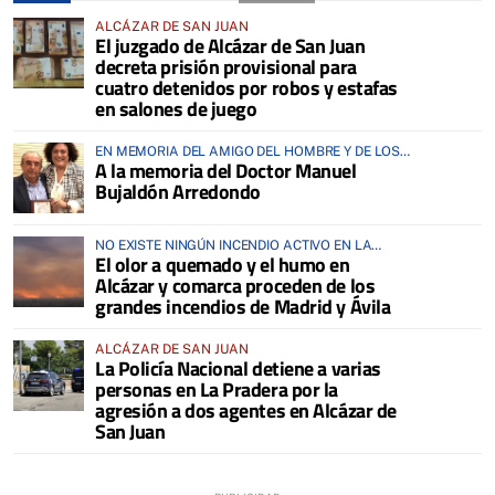
ALCÁZAR DE SAN JUAN
El juzgado de Alcázar de San Juan
decreta prisión provisional para
cuatro detenidos por robos y estafas
en salones de juego
EN MEMORIA DEL AMIGO DEL HOMBRE Y DE LOS
A la memoria del Doctor Manuel
ANIMALES
Bujaldón Arredondo
NO EXISTE NINGÚN INCENDIO ACTIVO EN LA
El olor a quemado y el humo en
COMARCA
Alcázar y comarca proceden de los
grandes incendios de Madrid y Ávila
ALCÁZAR DE SAN JUAN
La Policía Nacional detiene a varias
personas en La Pradera por la
agresión a dos agentes en Alcázar de
San Juan