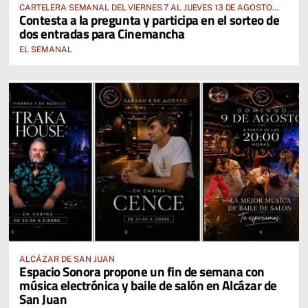
CARTELERA SEMANAL DEL VIERNES 7 AL JUEVES 13 DE AGOSTO
Contesta a la pregunta y participa en el sorteo de
2026
dos entradas para Cinemancha
EL SEMANAL
ALCÁZAR DE SAN JUAN
Espacio Sonora propone un fin de semana con
música electrónica y baile de salón en Alcázar de
San Juan