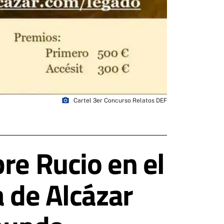
photo_camera
Cartel 3er Concurso Relatos DEF
re Rucio en el
a de Alcázar