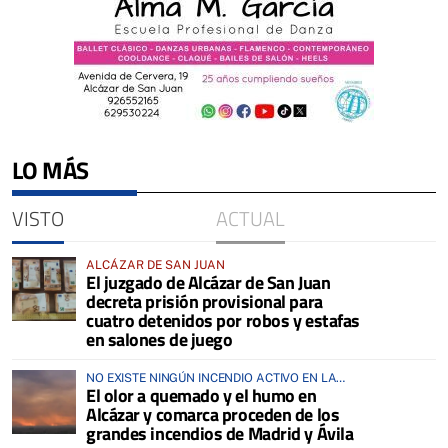
LO MÁS
VISTO
ACTUAL
ALCÁZAR DE SAN JUAN
El juzgado de Alcázar de San Juan
decreta prisión provisional para
cuatro detenidos por robos y estafas
en salones de juego
NO EXISTE NINGÚN INCENDIO ACTIVO EN LA
El olor a quemado y el humo en
COMARCA
Alcázar y comarca proceden de los
grandes incendios de Madrid y Ávila