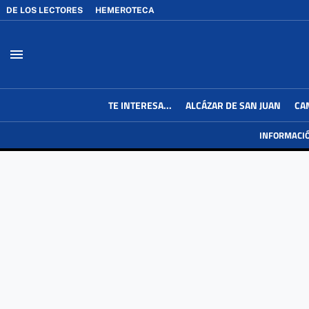
DE LOS LECTORES
HEMEROTECA
menu
TE INTERESA...
ALCÁZAR DE SAN JUAN
CA
INFORMACI