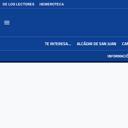
DE LOS LECTORES
HEMEROTECA
menu
TE INTERESA...
ALCÁZAR DE SAN JUAN
CA
INFORMACI