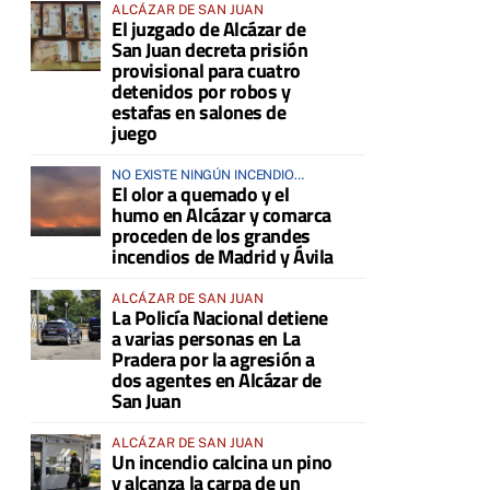
ALCÁZAR DE SAN JUAN
El juzgado de Alcázar de
San Juan decreta prisión
provisional para cuatro
detenidos por robos y
estafas en salones de
juego
NO EXISTE NINGÚN INCENDIO
El olor a quemado y el
ACTIVO EN LA COMARCA
humo en Alcázar y comarca
proceden de los grandes
incendios de Madrid y Ávila
ALCÁZAR DE SAN JUAN
La Policía Nacional detiene
a varias personas en La
Pradera por la agresión a
dos agentes en Alcázar de
San Juan
ALCÁZAR DE SAN JUAN
Un incendio calcina un pino
y alcanza la carpa de un