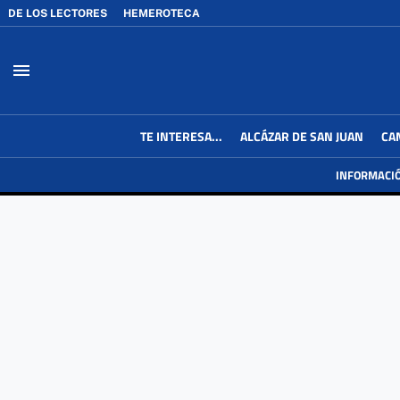
DE LOS LECTORES
HEMEROTECA
menu
TE INTERESA...
ALCÁZAR DE SAN JUAN
CA
INFORMACI