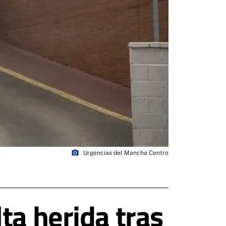
photo_camera
Urgencias del Mancha Centro
ta herida tras