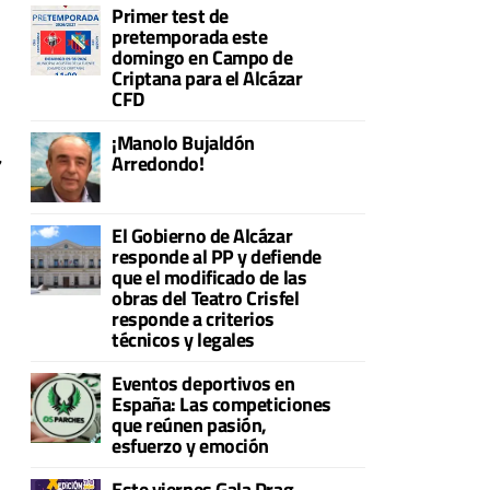
Primer test de
pretemporada este
domingo en Campo de
Criptana para el Alcázar
CFD
¡Manolo Bujaldón
,
Arredondo!
a
El Gobierno de Alcázar
responde al PP y defiende
que el modificado de las
obras del Teatro Crisfel
responde a criterios
técnicos y legales
Eventos deportivos en
España: Las competiciones
que reúnen pasión,
esfuerzo y emoción
Este viernes Gala Drag