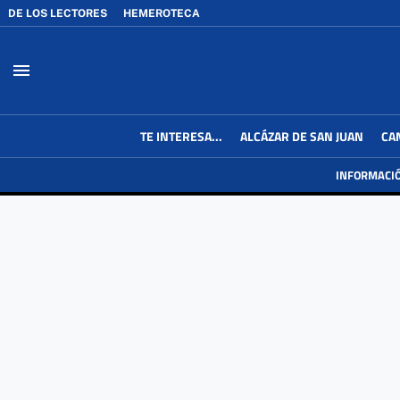
DE LOS LECTORES
HEMEROTECA
menu
TE INTERESA...
ALCÁZAR DE SAN JUAN
CA
INFORMACI