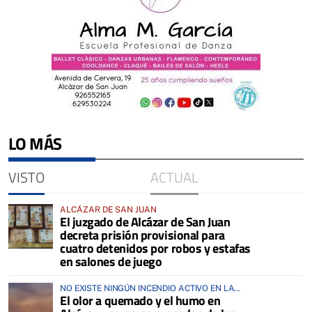
LO MÁS
VISTO
ACTUAL
ALCÁZAR DE SAN JUAN
El juzgado de Alcázar de San Juan
decreta prisión provisional para
cuatro detenidos por robos y estafas
en salones de juego
NO EXISTE NINGÚN INCENDIO ACTIVO EN LA
El olor a quemado y el humo en
COMARCA