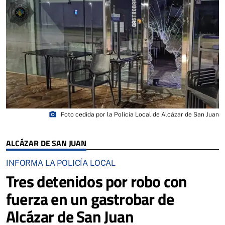
photo_camera
Foto cedida por la Policía Local de Alcázar de San Juan
ALCÁZAR DE SAN JUAN
INFORMA LA POLICÍA LOCAL
Tres detenidos por robo con
fuerza en un gastrobar de
Alcázar de San Juan