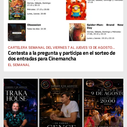
CARTELERA SEMANAL DEL VIERNES 7 AL JUEVES 13 DE AGOSTO
Contesta a la pregunta y participa en el sorteo de
2026
dos entradas para Cinemancha
EL SEMANAL