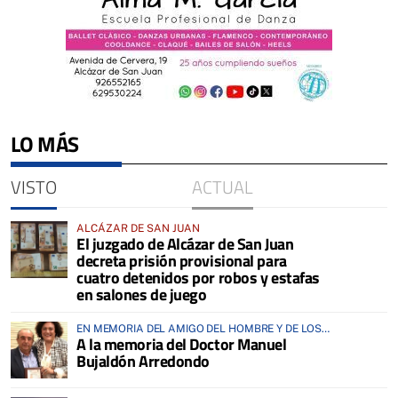
LO MÁS
VISTO
ACTUAL
ALCÁZAR DE SAN JUAN
El juzgado de Alcázar de San Juan
decreta prisión provisional para
cuatro detenidos por robos y estafas
en salones de juego
EN MEMORIA DEL AMIGO DEL HOMBRE Y DE LOS
A la memoria del Doctor Manuel
ANIMALES
Bujaldón Arredondo