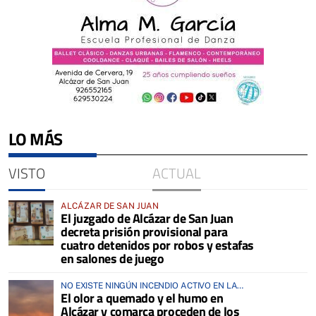
LO MÁS
VISTO
ACTUAL
ALCÁZAR DE SAN JUAN
El juzgado de Alcázar de San Juan
decreta prisión provisional para
cuatro detenidos por robos y estafas
en salones de juego
NO EXISTE NINGÚN INCENDIO ACTIVO EN LA
El olor a quemado y el humo en
COMARCA
Alcázar y comarca proceden de los