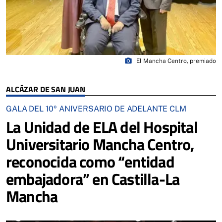
photo_camera
El Mancha Centro, premiado
ALCÁZAR DE SAN JUAN
GALA DEL 10º ANIVERSARIO DE ADELANTE CLM
La Unidad de ELA del Hospital
Universitario Mancha Centro,
reconocida como “entidad
embajadora” en Castilla-La
Mancha