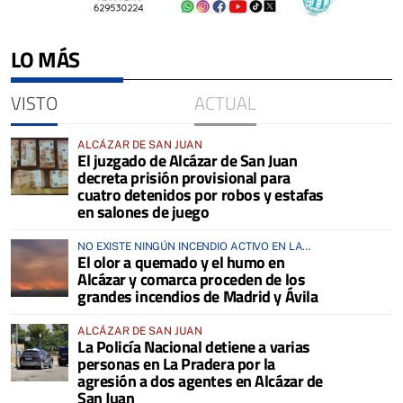
LO MÁS
VISTO
ACTUAL
ALCÁZAR DE SAN JUAN
El juzgado de Alcázar de San Juan
decreta prisión provisional para
cuatro detenidos por robos y estafas
en salones de juego
NO EXISTE NINGÚN INCENDIO ACTIVO EN LA
El olor a quemado y el humo en
COMARCA
Alcázar y comarca proceden de los
grandes incendios de Madrid y Ávila
ALCÁZAR DE SAN JUAN
La Policía Nacional detiene a varias
personas en La Pradera por la
agresión a dos agentes en Alcázar de
San Juan