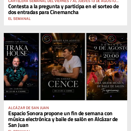
CARTELERA SEMANAL DEL VIERNES 7 AL JUEVES 13 DE AGOSTO
Contesta a la pregunta y participa en el sorteo de
2026
dos entradas para Cinemancha
EL SEMANAL
ALCÁZAR DE SAN JUAN
Espacio Sonora propone un fin de semana con
música electrónica y baile de salón en Alcázar de
San Juan